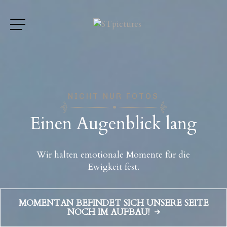
N
I
C
H
T
N
U
R
F
O
T
O
S
E
i
n
e
n
A
u
g
e
n
b
l
i
c
k
l
a
n
g
Wir halten emotionale Momente für die
Ewigkeit fest.
MOMENTAN BEFINDET SICH UNSERE SEITE
NOCH IM AUFBAU!